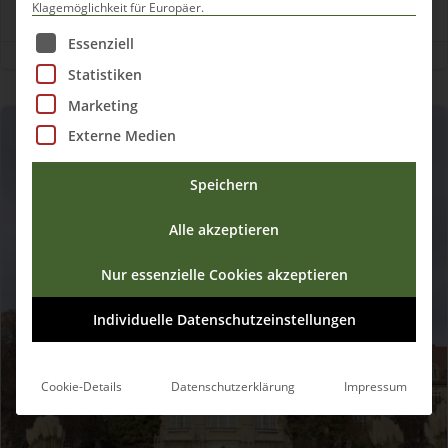
Klagemöglichkeit für Europäer.
Es folgt eine Liste der Service-Gruppen, für die eine Einwilli
Essenziell

MÄRZ 30, 2021
|

0
|

4 MIN
Statistiken
Marketing
Externe Medien
München Tipps
Outdoor
Reisen
Speichern
Alle akzeptieren
Nur essenzielle Cookies akzeptieren
Individuelle Datenschutzeinstellungen
Cookie-Details
Datenschutzerklärung
Impressum