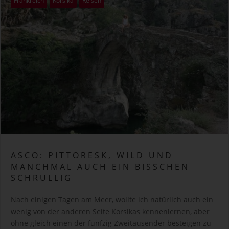
Frankreich
Korsika
Reisen
ASCO: PITTORESK, WILD UND
MANCHMAL AUCH EIN BISSCHEN
SCHRULLIG
Nach einigen Tagen am Meer, wollte ich natürlich auch ein
wenig von der anderen Seite Korsikas kennenlernen, aber
ohne gleich einen der fünfzig Zweitausender besteigen zu