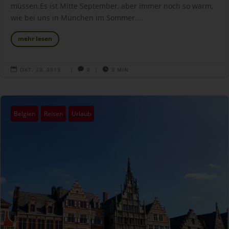
müssen.Es ist Mitte September, aber immer noch so warm,
wie bei uns in München im Sommer....
mehr lesen

OKT. 20, 2019
|

0
|

3 MIN
Belgien
Reisen
Urlaub