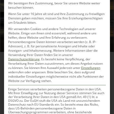
Wir benötigen Ihre Zustimmung, bevor Sie unsere Website weiter
besuchen können.
Wenn Sie unter 16 Jahre alt sind und Ihre Zustimmung zu freiwilligen
Diensten geben möchten, müssen Sie Ihre Erziehungsberechtigten
um Erlaubnis bitten.
Wir verwenden Cookies und andere Technologien auf unserer
Website. Einige von ihnen sind essenziell, während andere uns
helfen, diese Website und Ihre Erfahrung zu verbessern.
Personenbezogene Daten können verarbeitet werden (z. B. IP-
Adressen), z. B. für personalisierte Anzeigen und Inhalte oder
Anzeigen- und Inhaltsmessung.
Weitere Informationen über die
Verwendung Ihrer Daten finden Sie in unserer
Datenschutzerklärung
.
Es besteht keine Verpflichtung, der
NACHHALTIGER IM HAUSHALT,
Verarbeitung Ihrer Daten zuzustimmen, um dieses Angebot nutzen
LEICHT GEMACHT
zu können.
Sie können Ihre Auswahl jederzeit unter
Einstellungen
widerrufen oder anpassen.
Bitte beachten Sie, dass aufgrund
individueller Einstellungen möglicherweise nicht alle Funktionen der
Dieser Artikel enthält Werbung aufgrund einer bezahlten
Website zur Verfügung stehen.
Kooperation Von Jahr zu Jahr wird deutlicher, dass wir alle
Einige Services verarbeiten personenbezogene Daten in den USA.
nachhaltiger leben müssen, um die Erde und nachfolgende
Mit Ihrer Einwilligung zur Nutzung dieser Services stimmen Sie auch
Generationen nicht in eine Vollkatastrophe rennen zu
der Verarbeitung Ihrer Daten in den USA gemäß Art. 49 (1) lit. a
DSGVO zu. Der EuGH stuft die USA als Land mit unzureichendem
lassen. Riesige Plastikstrudel machen...
Datenschutz nach EU-Standards ein. So besteht etwa das Risiko,
dass US-Behörden personenbezogene Daten in
Überwachungsprogrammen verarbeiten, ohne bestehende
mehr lesen