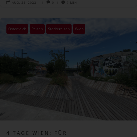

AUG. 25, 2022
|

0
|

7 MIN
Österreich
Reisen
Städtereisen
Wien
4 TAGE WIEN: FÜR