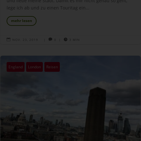
und liebe meine Stadt. Damit es mir nicht genau so geht,
lege ich ab und zu einen Touritag ein...
mehr lesen

NOV. 23, 2019
|

0
|

3 MIN
England
London
Reisen