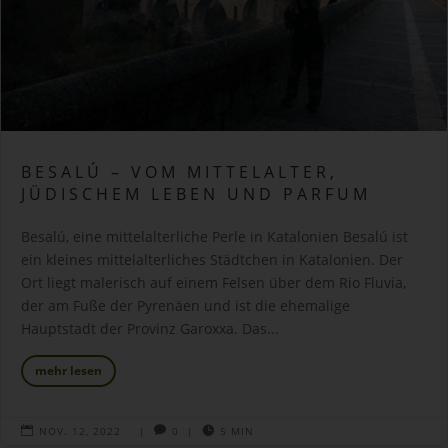
BESALÚ – VOM MITTELALTER,
JÜDISCHEM LEBEN UND PARFUM
Besalú, eine mittelalterliche Perle in Katalonien ​Besalú ist
ein kleines mittelalterliches Städtchen in Katalonien. Der
Ort liegt malerisch auf einem Felsen über dem Rio Fluvia,
der am Fuße der Pyrenäen und ist die ehemalige
Hauptstadt der Provinz Garoxxa. Das...
mehr lesen

NOV. 12, 2022
|

0
|

5 MIN