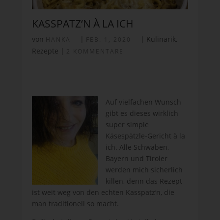
KASSPATZ‘N À LA ICH
von
|
|
Kulinarik
,
HANKA
FEB. 1, 2020
Rezepte
|
2 KOMMENTARE
Auf vielfachen Wunsch
gibt es dieses wirklich
super simple
Käsespätzle-Gericht à la
ich. Alle Schwaben,
Bayern und Tiroler
werden mich sicherlich
killen, denn das Rezept
ist weit weg von den echten Kasspatz‘n, die
man traditionell so macht.