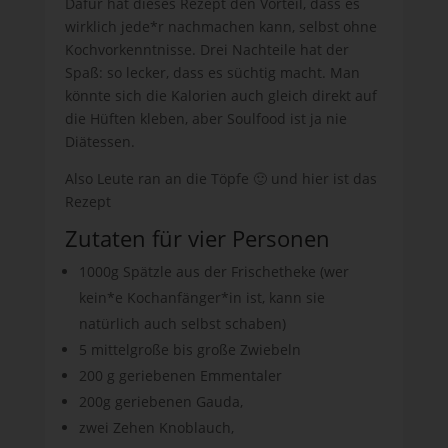
Dafür hat dieses Rezept den Vorteil, dass es
wirklich jede*r nachmachen kann, selbst ohne
Kochvorkenntnisse. Drei Nachteile hat der
Spaß: so lecker, dass es süchtig macht. Man
könnte sich die Kalorien auch gleich direkt auf
die Hüften kleben, aber Soulfood ist ja nie
Diätessen.
Also Leute ran an die Töpfe 🙂 und hier ist das
Rezept
Zutaten für vier Personen
1000g Spätzle aus der Frischetheke (wer
kein*e Kochanfänger*in ist, kann sie
natürlich auch selbst schaben)
5 mittelgroße bis große Zwiebeln
200 g geriebenen Emmentaler
200g geriebenen Gauda,
zwei Zehen Knoblauch,