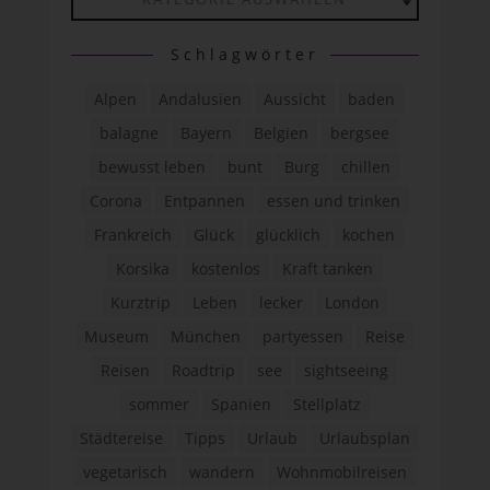
Schlagwörter
Alpen
Andalusien
Aussicht
baden
balagne
Bayern
Belgien
bergsee
bewusst leben
bunt
Burg
chillen
Corona
Entpannen
essen und trinken
Frankreich
Glück
glücklich
kochen
Korsika
kostenlos
Kraft tanken
Kurztrip
Leben
lecker
London
Museum
München
partyessen
Reise
Reisen
Roadtrip
see
sightseeing
sommer
Spanien
Stellplatz
Städtereise
Tipps
Urlaub
Urlaubsplan
vegetarisch
wandern
Wohnmobilreisen