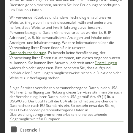
Diensten geben möchten, müssen Sie Ihre Erziehungsberechtigten
R.F.
am Februar 2, 2020 um 9:31 a.m.
um Erlaubnis bitten.
Auch die Kulinarik entwickelt sich
Wir verwenden Cookies und andere Technologien auf unserer
weiter. Die Kasspatz´n Kenner aus der
Website. Einige von ihnen sind essenziell, während andere uns
helfen, diese Website und Ihre Erfahrung zu verbessern.
Aplenregion werden es dir verzeihen,
Personenbezogene Daten können verarbeitet werden (z. B. IP-
wenn ein neues Rezept für dieses
Adressen), z. B. für personalisierte Anzeigen und Inhalte oder
Anzeigen- und Inhaltsmessung.
Weitere Informationen über die
Gericht kreiert wurde und vielleicht
Verwendung Ihrer Daten finden Sie in unserer
sogar selber ausprobieren.
Datenschutzerklärung
.
Es besteht keine Verpflichtung, der
Verarbeitung Ihrer Daten zuzustimmen, um dieses Angebot nutzen
zu können.
Sie können Ihre Auswahl jederzeit unter
Einstellungen
widerrufen oder anpassen.
Bitte beachten Sie, dass aufgrund
individueller Einstellungen möglicherweise nicht alle Funktionen der
Website zur Verfügung stehen.
Hanka
am Februar 3, 2020 um
7:20 p.m.
Einige Services verarbeiten personenbezogene Daten in den USA.
Mit Ihrer Einwilligung zur Nutzung dieser Services stimmen Sie auch
Das hoffe ih doch 🙂 wäre natürlich
der Verarbeitung Ihrer Daten in den USA gemäß Art. 49 (1) lit. a
DSGVO zu. Der EuGH stuft die USA als Land mit unzureichendem
gut, wenn ich dann auch
Datenschutz nach EU-Standards ein. So besteht etwa das Risiko,
dass US-Behörden personenbezogene Daten in
Rückmeldung bekäme.
Überwachungsprogrammen verarbeiten, ohne bestehende
Liebe Grüße nach Österreich
Klagemöglichkeit für Europäer.
Es folgt eine Liste der Service-Gruppen, für die eine Einwilli
Essenziell